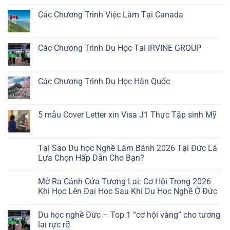
bình
luận
Các Chương Trình Việc Làm Tại Canada
ở
Các
Không
Chương
có
Trình
bình
Việc
luận
Các Chương Trình Du Học Tại IRVINE GROUP
Làm
ở
Tại
Các
Không
Hy
Chương
có
Lạp
Trình
bình
Việc
luận
Các Chương Trình Du Học Hàn Quốc
Làm
ở
Tại
Các
Không
Canada
Chương
có
Trình
bình
Du
luận
5 mẫu Cover Letter xin Visa J1 Thực Tập sinh Mỹ
Học
ở
Tại
Các
Không
IRVINE
Chương
có
GROUP
Trình
bình
Du
luận
Tại Sao Du học Nghề Làm Bánh 2026 Tại Đức Là
Học
ở
Lựa Chọn Hấp Dẫn Cho Bạn?
Hàn
5
Quốc
mẫu
Không
Cover
có
Letter
Mở Ra Cánh Cửa Tương Lai: Cơ Hội Trong 2026
bình
xin
luận
Khi Học Lên Đại Học Sau Khi Du Học Nghề Ở Đức
Visa
ở
J1
Tại
Không
Thực
Sao
có
Tập
Du học nghề Đức – Top 1 “cơ hội vàng” cho tương
Du
bình
sinh
học
luận
lai rực rỡ
Mỹ
Nghề
ở