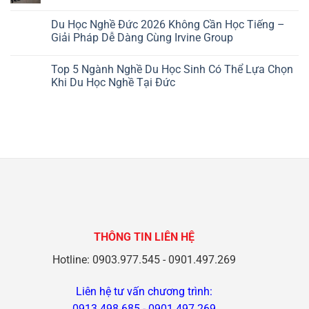
Làm
Mở
Không
Bánh
Ra
có
Du Học Nghề Đức 2026 Không Cần Học Tiếng –
2026
Cánh
bình
Tại
Cửa
luận
Giải Pháp Dễ Dàng Cùng Irvine Group
Đức
Tương
ở
Là
Lai:
Du
Không
Lựa
Cơ
học
có
Top 5 Ngành Nghề Du Học Sinh Có Thể Lựa Chọn
Chọn
Hội
nghề
bình
Hấp
Trong
Đức
luận
Khi Du Học Nghề Tại Đức
Dẫn
2026
–
ở
Cho
Khi
Top
Du
Không
Bạn?
Học
1
Học
có
Lên
“cơ
Nghề
bình
Đại
hội
Đức
luận
Học
vàng”
2026
ở
Sau
cho
Không
Top
Khi
tương
Cần
5
Du
lai
Học
Ngành
Học
rực
Tiếng
Nghề
Nghề
rỡ
–
Du
Ở
Giải
Học
Đức
Pháp
Sinh
Dễ
Có
Dàng
Thể
Cùng
Lựa
Irvine
Chọn
THÔNG TIN LIÊN HỆ
Group
Khi
Du
Học
Hotline: 0903.977.545 - 0901.497.269
Nghề
Tại
Đức
Liên hệ tư vấn chương trình:
0913.498.685
-
0901.497.269