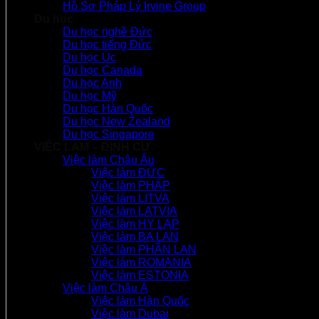
Hồ Sơ Pháp Lý Irvine Group
Du học
Du học nghề Đức
Du học tiếng Đức
Du học Úc
Du học Canada
Du học Anh
Du học Mỹ
Du học Hàn Quốc
Du học New Zealand
Du học Singapore
VIỆC LÀM – ĐỊNH CƯ
Việc làm Châu Âu
Việc làm ĐỨC
Việc làm PHÁP
Việc làm LITVA
Việc làm LATVIA
Việc làm HY LẠP
Việc làm BA LAN
Việc làm PHẦN LAN
Việc làm ROMANIA
Việc làm ESTONIA
Việc làm Châu Á
Việc làm Hàn Quốc
Việc làm Dubai