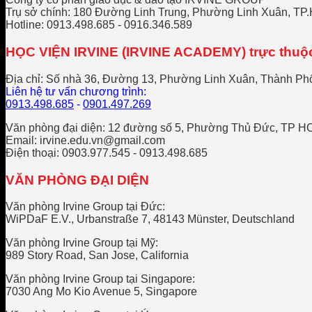
Trụ sở chính: 180 Đường Linh Trung, Phường Linh Xuân, T
Hotline: 0913.498.685 - 0916.346.589
HỌC VIỆN IRVINE (IRVINE ACADEMY) trực thuộc
Địa chỉ: Số nhà 36, Đường 13, Phường Linh Xuân, Thành Ph
Liên hệ tư vấn chương trình:
0913.498.685
-
0901.497.269
Văn phòng đại diện: 12 đường số 5, Phường Thủ Đức, TP 
Email: irvine.edu.vn@gmail.com
Điện thoại: 0903.977.545 - 0913.498.685
VĂN PHÒNG ĐẠI DIỆN
Văn phòng Irvine Group tại Đức:
WiPDaF E.V., Urbanstraße 7, 48143 Münster, Deutschland
Văn phòng Irvine Group tại Mỹ:
989 Story Road, San Jose, California
Văn phòng Irvine Group tại Singapore:
7030 Ang Mo Kio Avenue 5, Singapore