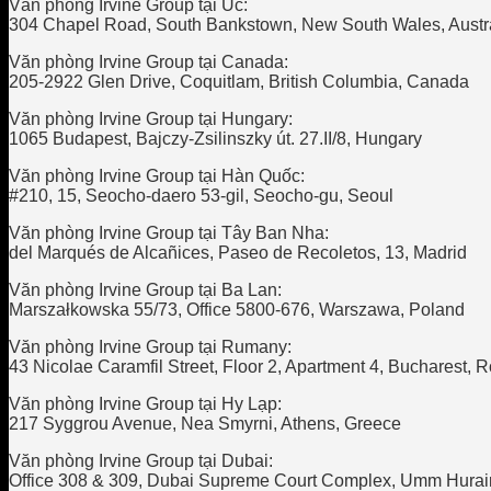
Văn phòng Irvine Group tại Úc:
304 Chapel Road, South Bankstown, New South Wales, Austr
Văn phòng Irvine Group tại Canada:
205-2922 Glen Drive, Coquitlam, British Columbia, Canada
Văn phòng Irvine Group tại Hungary:
1065 Budapest, Bajczy-Zsilinszky út. 27.II/8, Hungary
Văn phòng Irvine Group tại Hàn Quốc:
#210, 15, Seocho-daero 53-gil, Seocho-gu, Seoul
Văn phòng Irvine Group tại Tây Ban Nha:
del Marqués de Alcañices, Paseo de Recoletos, 13, Madrid
Văn phòng Irvine Group tại Ba Lan:
Marszałkowska 55/73, Office 5800-676, Warszawa, Poland
Văn phòng Irvine Group tại Rumany:
43 Nicolae Caramfil Street, Floor 2, Apartment 4, Bucharest,
Văn phòng Irvine Group tại Hy Lạp:
217 Syggrou Avenue, Nea Smyrni, Athens, Greece
Văn phòng Irvine Group tại Dubai:
Office 308 & 309, Dubai Supreme Court Complex, Umm Hurai