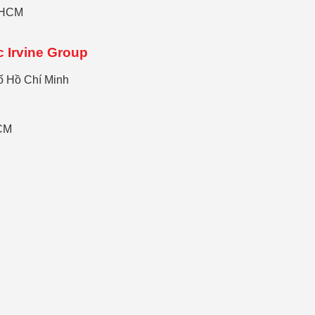
P.HCM
 Irvine Group
ố Hồ Chí Minh
HCM