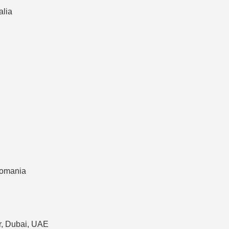
alia
 Romania
r, Dubai, UAE