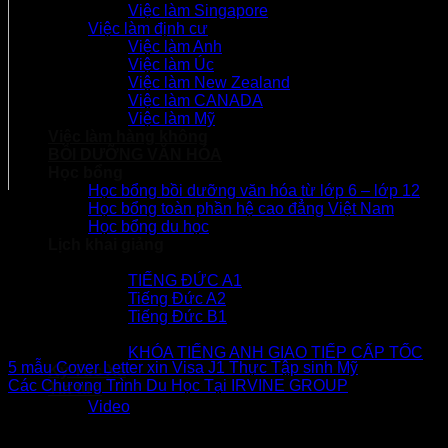
Việc làm Singapore
Việc làm định cư
Việc làm Anh
Việc làm Úc
Việc làm New Zealand
Việc làm CANADA
Việc làm Mỹ
Việc làm hàng không
BỒI DƯỠNG VĂN HÓA
Học bổng
Học bổng bồi dưỡng văn hóa từ lớp 6 – lớp 12
Học bổng toàn phần hệ cao đẳng Việt Nam
Học bổng du học
Lịch khai giảng
Tiếng Đức
TIẾNG ĐỨC A1
Tiếng Đức A2
Tiếng Đức B1
Group Irvine
Tiếng Anh
KHÓA TIẾNG ANH GIAO TIẾP CẤP TỐC
5 mẫu Cover Letter xin Visa J1 Thực Tập sinh Mỹ
Ký Túc Xá
Các Chương Trình Du Học Tại IRVINE GROUP
Tin tức
Video
Để lại một bình luận