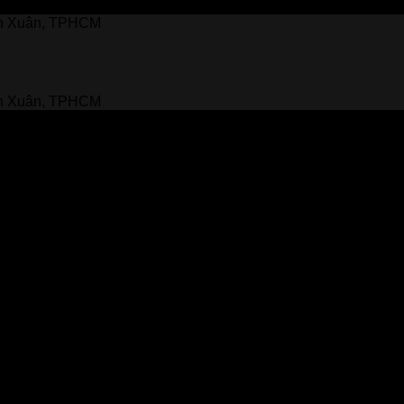
nh Xuân, TPHCM
nh Xuân, TPHCM
ng giáo dục hiện đại, chương trình đào tạo đa dạng và môi trư
à mở rộng định hướng phát triển trong tương lai.
àn Quốc đang được quan tâm hiện nay.