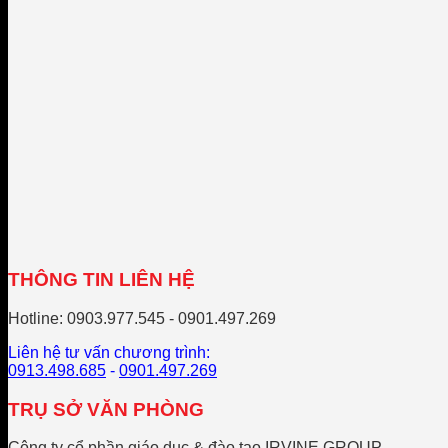
THÔNG TIN LIÊN HỆ
Hotline: 0903.977.545 - 0901.497.269
Liên hệ tư vấn chương trình:
0913.498.685
-
0901.497.269
TRỤ SỞ VĂN PHÒNG
Công ty cổ phần giáo dục & đào tạo IRVINE GROUP