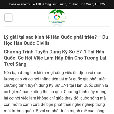
Bỏ
Irvine Academy | ➤ 180 Đường Linh Trung, Phường Linh Xuân, TPHCM
qua
nội
dung
Lý giải tại sao kinh tế Hàn Quốc phát triển? – Du
Học Hàn Quốc Civilis
Chương Trình Tuyển Dụng Kỹ Sư E7-1 Tại Hàn
Quốc: Cơ Hội Việc Làm Hấp Dẫn Cho Tương Lai
Tươi Sáng
Nếu bạn đang tìm kiếm một công việc ổn định với mức
lương cao và cơ hội thăng tiến tại một quốc gia phát triển,
chương trình tuyển dụng Kỹ Sư E7-1 tại Hàn Quốc chính là
cơ hội mà bạn không thể bỏ qua. Chương trình này mang
lại cơ hội việc làm không chỉ giúp thay đổi cuộc sống mà
còn mở ra cánh cửa để bạn phát triển nghề nghiệp trong
môi trường quốc tế, với sự phát triển mạnh mẽ của công