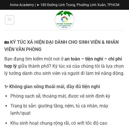
Bỏ
Irvine Academy | ➤ 180 Đường Linh Trung, Phường Linh Xuân, TPHCM
qua
nội
dung
🏡 KÝ TÚC XÁ HIỆN ĐẠI DÀNH CHO SINH VIÊN & NHÂN
VIÊN VĂN PHÒNG
Bạn đang tìm kiếm một nơi ở
an toàn – tiện nghi – chi phí
hợp lý
giữa thành phố? Ký túc xá của chúng tôi là lựa chọn
lý tưởng dành cho sinh viên và người đi làm trẻ năng động.
✨ Không gian sống thoải mái, đầy đủ tiện nghi
Phòng sạch sẽ, thoáng mát, được vệ sinh định kỳ
Trang bị sẵn: giường tầng, nệm, tủ cá nhân, máy
lạnh/quạt
Khu sinh hoạt chung rộng rãi, có wifi tốc độ cao