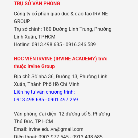
TRỤ SỞ VĂN PHÒNG
Công ty cổ phần giáo dục & đào tạo IRVINE
GROUP
Trụ sở chính: 180 Đường Linh Trung, Phường
Linh Xuân, TP.HCM
Hotline: 0913.498.685 - 0916.346.589
HỌC VIỆN IRVINE (IRVINE ACADEMY) trực
thuộc Irvine Group
Địa chỉ: Số nhà 36, Đường 13, Phường Linh
Xuân, Thành Phố Hồ Chí Minh
Liên hệ tư vấn chương trình:
0913.498.685
-
0901.497.269
Văn phòng đại diện: 12 đường số 5, Phường
Thủ Đức, TP HCM
Email: irvine.edu.vn@gmail.com
Điện thoại: 0903.977.545 - 0913.498.685