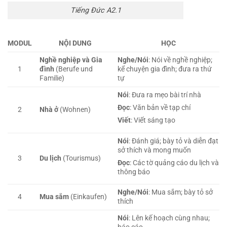
Tiếng Đức A2.1
MODUL
NỘI DUNG
HỌC
Nghề nghiệp và Gia
Nghe/Nói
: Nói về nghề nghiệp;
1
đình
(Berufe und
kể chuyện gia đình; đưa ra thứ
Familie)
tự
Nói
: Đưa ra mẹo bài trí nhà
Đọc
: Văn bản về tạp chí
2
Nhà ở
(Wohnen)
Viết
: Viết sáng tạo
Nói
: Đánh giá; bày tỏ và diễn đạt
sở thích và mong muốn
3
Du lịch
(Tourismus)
Đọc
: Các tờ quảng cáo du lịch và
thông báo
Nghe/Nói
: Mua sắm; bày tỏ sở
4
Mua sắm
(Einkaufen)
thích
Nói
: Lên kế hoạch cùng nhau;