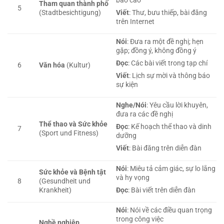
báo cáo
Tham quan thành phố
5
(Stadtbesichtigung)
Viết
: Thư, bưu thiếp, bài đăng
trên Internet
Nói
: Đưa ra một đề nghị; hẹn
gặp; đồng ý, không đồng ý
Đọc
: Các bài viết trong tạp chí
6
Văn hóa
(Kultur)
Viết
: Lịch sự mời và thông báo
sự kiện
Nghe/Nói
: Yêu cầu lời khuyên,
đưa ra các đề nghị
Thể thao và Sức khỏe
Đọc
: Kế hoạch thể thao và dinh
7
(Sport und Fitness)
dưỡng
Viết
: Bài đăng trên diễn đàn
Nói
: Miêu tả cảm giác, sự lo lắng
Sức khỏe và Bệnh tật
và hy vọng
8
(Gesundheit und
Krankheit)
Đọc
: Bài viết trên diễn đàn
Nói
: Nói về các điều quan trọng
trong công việc
Nghề nghiệp