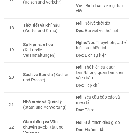
(Reisen und Verkehr)
Viết
: Bình luận về một bài
viết
Nói
: Nói về thời tiết
Thời tiết và Khí hậu
18
(Wetter und Klima)
Đọc
: Bài viết về thời tiết
Nghe/Nói
: Thuyết phục, thể
Sự kiện văn hóa
hiện sự nhiệt tình
19
(Kulturelle
Veranstaltungen)
Đọc
: Lịch sự kiện
Nói
: Thể hiện sự quan
tâm/không quan tâm đến
Sách và Báo chí
(Bücher
20
sách báo
und Presse)
Đọc
: Tạp chí
Nói
: Yêu cầu báo cáo và
Nhà nước và Quản lý
miêu tả
21
(Staat und Verwaltung)
Đọc
: Tờ rơi
Giao thông và Vận
Nói
: Giải thích điều gì đó
22
chuyển
(Mobilität und
Đọc
: Hướng dẫn
Verkehr)