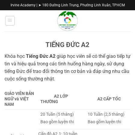
Bỏ
Irvine Academy | ➤ 180 Đường Linh Trung, Phường Linh Xuân, TPHCM
qua
nội
dung
TIẾNG ĐỨC A2
Khóa học
Tiếng Đức A2
giúp học viên sẽ có thể giao tiếp tự
tin và hiệu quả trong các tình huống hàng ngày, sử dụng
tiếng Đức để trao đổi thông tin cơ bản và đáp ứng nhu cầu
cuộc sống thường nhật.
GIÁO VIÊN BẢN
A2 LỚP
NGỮ và VIỆT
A2 CẤP TỐC
THƯỜNG
NAM
20 Tuần (5 tháng)
10 Tuần (2,5 tháng)
Bao gồm luyện thi
Bao gồm luyện thi
Cấp độ A2.1: 10 tuần