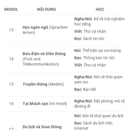
MODUL
NỘI DUNG
HỌC
Nghe/Nói
: Kể về trải nghiệm
học tiếng
Học ngôn ngữ
(Sprachen
13
Viết
: Thư cá nhân
lernen)
Đọc
: Sách tin tức
Nói
: Thể hiện sự vui mừng
Bưu điện và Viễn thông
Đọc
: Thông báo tin tức
14
(Post und
Telekommunikation)
Viết
: Thư cá nhân
Nghe/Nói
: Nói về thói quen
xem tivi
15
Truyền thông
(Medien)
Đọc
: Bài viết
Nghe/Nói
: Đặt phòng; mô tả
16
Tại khách sạn
(Im Hotel)
đường đi
Nói
: Nói về thói quen du lịch
Đọc
: Sách du lịch trên
Du lịch và Giao thông
Internet
17