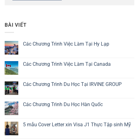
BÀI VIẾT
Các Chương Trình Việc Làm Tại Hy Lạp
Không
có
bình
luận
Các Chương Trình Việc Làm Tại Canada
ở
Các
Không
Chương
có
Trình
bình
Việc
luận
Các Chương Trình Du Học Tại IRVINE GROUP
Làm
ở
Tại
Các
Không
Hy
Chương
có
Lạp
Trình
bình
Việc
luận
Các Chương Trình Du Học Hàn Quốc
Làm
ở
Tại
Các
Không
Canada
Chương
có
Trình
bình
Du
luận
5 mẫu Cover Letter xin Visa J1 Thực Tập sinh Mỹ
Học
ở
Tại
Các
Không
IRVINE
Chương
có
GROUP
Trình