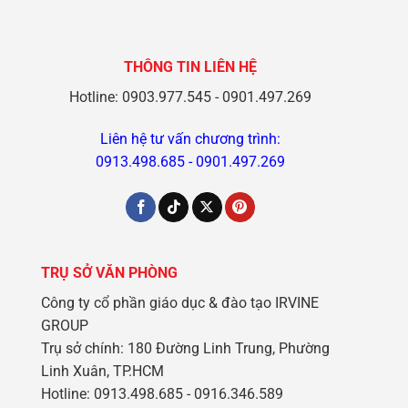
Đức
Pháp
Sinh
Dễ
Có
Dàng
Thể
Cùng
Lựa
Irvine
Chọn
THÔNG TIN LIÊN HỆ
Group
Khi
Du
Học
Hotline: 0903.977.545 - 0901.497.269
Nghề
Tại
Đức
Liên hệ tư vấn chương trình:
0913.498.685
-
0901.497.269
TRỤ SỞ VĂN PHÒNG
Công ty cổ phần giáo dục & đào tạo IRVINE
GROUP
Trụ sở chính: 180 Đường Linh Trung, Phường
Linh Xuân, TP.HCM
Hotline: 0913.498.685 - 0916.346.589