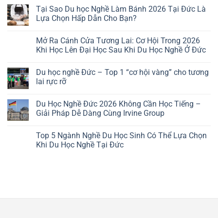
bình
Du
luận
Tại Sao Du học Nghề Làm Bánh 2026 Tại Đức Là
Học
ở
Lựa Chọn Hấp Dẫn Cho Bạn?
Hàn
5
Quốc
mẫu
Không
Cover
có
Letter
Mở Ra Cánh Cửa Tương Lai: Cơ Hội Trong 2026
bình
xin
luận
Khi Học Lên Đại Học Sau Khi Du Học Nghề Ở Đức
Visa
ở
J1
Tại
Không
Thực
Sao
có
Tập
Du học nghề Đức – Top 1 “cơ hội vàng” cho tương
Du
bình
sinh
học
luận
lai rực rỡ
Mỹ
Nghề
ở
Làm
Mở
Không
Bánh
Ra
có
Du Học Nghề Đức 2026 Không Cần Học Tiếng –
2026
Cánh
bình
Tại
Cửa
luận
Giải Pháp Dễ Dàng Cùng Irvine Group
Đức
Tương
ở
Là
Lai:
Du
Không
Lựa
Cơ
học
có
Top 5 Ngành Nghề Du Học Sinh Có Thể Lựa Chọn
Chọn
Hội
nghề
bình
Hấp
Trong
Đức
luận
Khi Du Học Nghề Tại Đức
Dẫn
2026
–
ở
Cho
Khi
Top
Du
Không
Bạn?
Học
1
Học
có
Lên
“cơ
Nghề
bình
Đại
hội
Đức
luận
Học
vàng”
2026
ở
Sau
cho
Không
Top
Khi
tương
Cần
5
Du
lai
Học
Ngành
Học
rực
Tiếng
Nghề
Nghề
rỡ
–
Du
Ở
Giải
Học