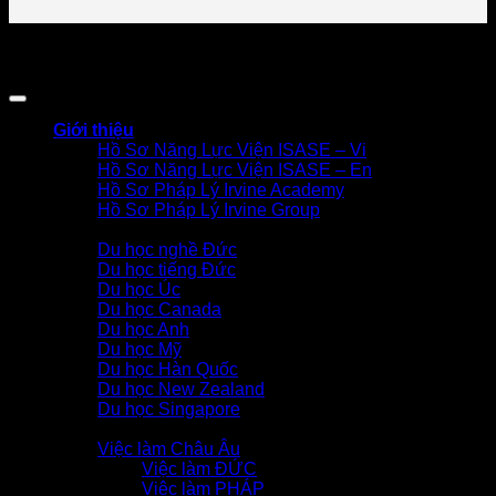
© 2026 IRVINE ACADEMY.
Thông tin trên website chỉ
mang tính tham khảo. Vui lòng liên hệ Hotline để được tư
vấn cụ thể
Giới thiệu
Hồ Sơ Năng Lực Viện ISASE – Vi
Hồ Sơ Năng Lực Viện ISASE – En
Hồ Sơ Pháp Lý Irvine Academy
Hồ Sơ Pháp Lý Irvine Group
Du học
Du học nghề Đức
Du học tiếng Đức
Du học Úc
Du học Canada
Du học Anh
Du học Mỹ
Du học Hàn Quốc
Du học New Zealand
Du học Singapore
VIỆC LÀM – ĐỊNH CƯ
Việc làm Châu Âu
Việc làm ĐỨC
Việc làm PHÁP