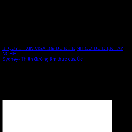
Irvine Group
BÍ QUYẾT XIN VISA 189 ÚC ĐỂ ĐỊNH CƯ ÚC DIỆN TAY
NGHỀ
Sydney- Thiên đường ẩm thực của Úc
Để lại một bình luận
Email của bạn sẽ không được hiển thị công khai.
Các
trường bắt buộc được đánh dấu
*
Bình luận
*