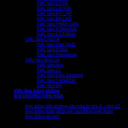
Việc làm LITVA
Việc làm LATVIA
Việc làm HY LẠP
Việc làm BA LAN
Việc làm PHẦN LAN
Việc làm ROMANIA
Việc làm ESTONIA
Việc làm Châu Á
Việc làm Hàn Quốc
Việc làm Dubai
Việc làm Singapore
Việc làm định cư
Việc làm Anh
Việc làm Úc
Việc làm New Zealand
Việc làm CANADA
Việc làm Mỹ
Việc làm hàng không
BỒI DƯỠNG VĂN HÓA
Học bổng
Học bổng bồi dưỡng văn hóa từ lớp 6 – lớp 12
Học bổng toàn phần hệ cao đẳng Việt Nam
Học bổng du học
Lịch khai giảng
Tiếng Đức