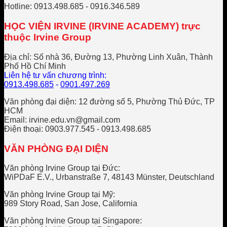
Hotline: 0913.498.685 - 0916.346.589
HỌC VIỆN IRVINE (IRVINE ACADEMY) trực
thuộc Irvine Group
Địa chỉ: Số nhà 36, Đường 13, Phường Linh Xuân, Thành
Phố Hồ Chí Minh
Liên hệ tư vấn chương trình:
0913.498.685
-
0901.497.269
Văn phòng đại diện: 12 đường số 5, Phường Thủ Đức, TP
HCM
Email: irvine.edu.vn@gmail.com
Điện thoại: 0903.977.545 - 0913.498.685
VĂN PHÒNG ĐẠI DIỆN
Văn phòng Irvine Group tại Đức:
WiPDaF E.V., Urbanstraße 7, 48143 Münster, Deutschland
Văn phòng Irvine Group tại Mỹ:
989 Story Road, San Jose, California
Văn phòng Irvine Group tại Singapore: