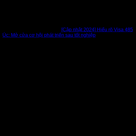
Tham khảo thêm bài viết:
[Cập nhật 2024] Hiểu rõ Visa 485
Úc: Mở cửa cơ hội phát triển sau tốt nghiệp
3. Điều kiện xin visa 190 Úc
Trước khi bắt tay vào làm
visa 190 Úc
, bạn cần xác nhận
chắc chắn mình đã thỏa điều 100% điều kiện visa:
Điều kiện
Điểm di trú