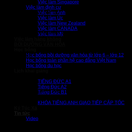
Việc làm Singapore
Việc làm định cư
Quyền lao động và học tập
Việc làm Anh
Việc làm Úc
Việc làm New Zealand
Việc làm CANADA
Quyền tham gia chính sách an sinh xã hội
Việc làm Mỹ
Việc làm hàng không
BỒI DƯỠNG VĂN HÓA
Học bổng
Học bổng bồi dưỡng văn hóa từ lớp 6 – lớp 12
Quyền du lịch
Học bổng toàn phần hệ cao đẳng Việt Nam
Học bổng du học
Lịch khai giảng
Tiếng Đức
TIẾNG ĐỨC A1
Tiếng Đức A2
Quyền bảo lãnh người thân
Tiếng Đức B1
Tiếng Anh
KHÓA TIẾNG ANH GIAO TIẾP CẤP TỐC
Ký Túc Xá
Tin tức
Video
Quyền nhập tịch