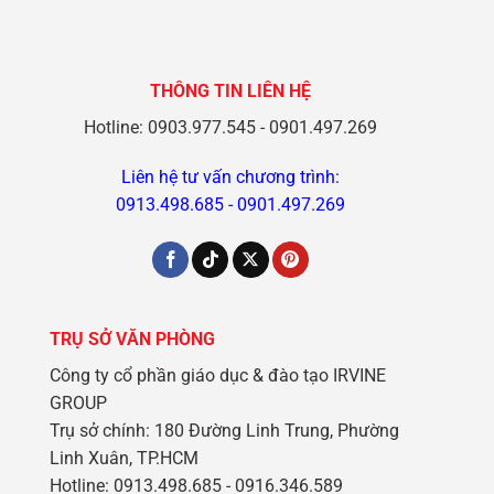
Ở
Giải
Học
Đức
Pháp
Sinh
Dễ
Có
Dàng
Thể
Cùng
Lựa
Irvine
Chọn
THÔNG TIN LIÊN HỆ
Group
Khi
Du
Học
Hotline: 0903.977.545 - 0901.497.269
Nghề
Tại
Đức
Liên hệ tư vấn chương trình:
0913.498.685
-
0901.497.269
TRỤ SỞ VĂN PHÒNG
Công ty cổ phần giáo dục & đào tạo IRVINE
GROUP
Trụ sở chính: 180 Đường Linh Trung, Phường
Linh Xuân, TP.HCM
Hotline: 0913.498.685 - 0916.346.589