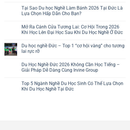
GROUP
Trình
bình
Du
luận
Tại Sao Du học Nghề Làm Bánh 2026 Tại Đức Là
Học
ở
Lựa Chọn Hấp Dẫn Cho Bạn?
Hàn
5
Quốc
mẫu
Không
Cover
có
Letter
Mở Ra Cánh Cửa Tương Lai: Cơ Hội Trong 2026
bình
xin
luận
Khi Học Lên Đại Học Sau Khi Du Học Nghề Ở Đức
Visa
ở
J1
Tại
Không
Thực
Sao
có
Tập
Du học nghề Đức – Top 1 “cơ hội vàng” cho tương
Du
bình
sinh
học
luận
lai rực rỡ
Mỹ
Nghề
ở
Làm
Mở
Không
Bánh
Ra
có
Du Học Nghề Đức 2026 Không Cần Học Tiếng –
2026
Cánh
bình
Tại
Cửa
luận
Giải Pháp Dễ Dàng Cùng Irvine Group
Đức
Tương
ở
Là
Lai:
Du
Không
Lựa
Cơ
học
có
Top 5 Ngành Nghề Du Học Sinh Có Thể Lựa Chọn
Chọn
Hội
nghề
bình
Hấp
Trong
Đức
luận
Khi Du Học Nghề Tại Đức
Dẫn
2026
–
ở
Cho
Khi
Top
Du
Không
Bạn?
Học
1
Học
có
Lên
“cơ
Nghề
bình
Đại
hội
Đức
luận
Học
vàng”
2026
ở
Sau
cho
Không
Top
Khi
tương
Cần
5
Du
lai
Học
Ngành
Học
rực
Tiếng
Nghề
Nghề
rỡ
–
Du