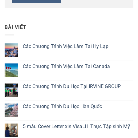
BÀI VIẾT
Các Chương Trình Việc Làm Tại Hy Lạp
Không
có
bình
luận
Các Chương Trình Việc Làm Tại Canada
ở
Các
Không
Chương
có
Trình
bình
Việc
luận
Các Chương Trình Du Học Tại IRVINE GROUP
Làm
ở
Tại
Các
Không
Hy
Chương
có
Lạp
Trình
bình
Việc
luận
Các Chương Trình Du Học Hàn Quốc
Làm
ở
Tại
Các
Không
Canada
Chương
có
Trình
bình
Du
luận
5 mẫu Cover Letter xin Visa J1 Thực Tập sinh Mỹ
Học
ở
Tại
Các
Không
IRVINE
Chương
có